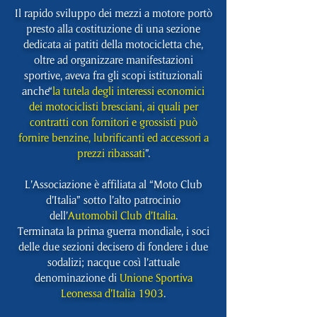
Il rapido sviluppo dei mezzi a motore portò
presto alla costituzione di una sezione
dedicata ai patiti della motocicletta che,
oltre ad organizzare manifestazioni
sportive, aveva fra gli scopi istituzionali
anche“
la tutela degli interessi economici
dei motociclisti bresciani, ai quali per
contratti con fornitori e grossisti può
fornire benzine, lubrificanti ed accessori a
prezzi ribassati
”.
L’Associazione è affiliata al “Moto Club
d’Italia” sotto l’alto patrocinio
dell’
Automobil Club d’Italia
.
Terminata la prima guerra mondiale, i soci
delle due sezioni decisero di fondere i due
sodalizi; nacque così l’attuale
denominazione di
Unione Sportiva
Leonessa d’Italia 1903
.