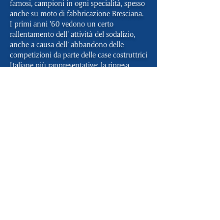
famosi, campioni in ogni specialità, spesso
anche su moto di fabbricazione Bresciana.
I primi anni ’60 vedono un certo
rallentamento dell’ attività del sodalizio,
anche a causa dell’ abbandono delle
competizioni da parte delle case costruttrici
Italiane più rappresentative; la ripresa
avverrà nel 1967, grazie particolarmente
all’ impulso del nuovo Presidente Pier
Jacomo Ghitti.
Lo sviluppo dell’ attività sociale è ormai
orientato verso le discipline
fuoristradistiche, essendosi ormai conclusa
l’ era delle corse di velocità su circuiti
cittadini stradali. Vengono organizzate gare
nazionali di Campinato e di Trofeo F.M.I., e
finalmente il 7 Dicembre 1969 si dà il via
alla prima edizione del “Cimento Invernale
della Franciacorta”, prova generale per
quella che nel 1972 e poi altri 20 anni sarà
la “12 Ore di Franciacorta”, innovativa gara
di regolarità nazionale a coppie, destinata a