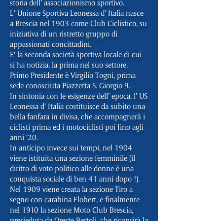
storia dell’ associazionismo sportivo.
L’ Unione Sportiva Leonessa d’ Italia nasce
a Brescia nel 1903 come Club Ciclistico, su
iniziativa di un ristretto gruppo di
appassionati concittadini.
E’ la seconda società sportiva locale di cui
si ha notizia, la prima nel suo settore.
Primo Presidente è Virgilio Togni, prima
sede conosciuta Piazzetta S. Giorgio 9.
In sintonia con le esigenze dell’ epoca, l’ US
Leonessa d’ Italia costituisce da subito una
bella fanfara in divisa, che accompagnerà i
ciclisti prima ed i motociclisti poi fino agli
anni ’20.
In anticipo invece sui tempi, nel 1904
viene istituita una sezione femminile (il
diritto di voto politico alle donne è una
conquista sociale di ben 41 anni dopo !).
Nel 1909 viene creata la sezione Tiro a
segno con carabina Flobert, e finalmente
nel 1910 la sezione Moto Club Brescia,
presieduta da Oreste Bertoli, che ricoprirà la