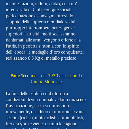
manifestazioni, raduni, audax, ed a un’
intensa vita di Club, con gite sociali,
partecipazione a convegni, ritrovi; lo
scoppio della I guerra mondiale vedrà
purtroppo interrompere per esigenze
superiori l’ attività, molti soci saranno
richiamati alle armi; vengono offerte alla
Patria, in perfetta sintonia con lo spirito
dell’ epoca, le medaglie d’ oro conquistate,
realizzando 6,3 Kg di metallo prezioso.
Parte Seconda – dal 1920 alla seconda
Guerra Mondiale
La fine delle ostilità ed il ritorno a
condizioni di vita normali vedono rinascere
l’ associazione; i soci si riuniscono
nuovamente, decidono di unificare le varie
sezioni (ciclisti, motociclisti, automobilisti,
tiro a segno) e viene assunta la ragione