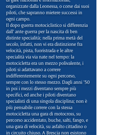
organizzate dalla Leonessa, o corse dai suoi
piloti, che sapranno mietere successi in
ogni campo.
Il dopo guerra motociclistico si differenzia
dall’ ante guerra per la nascita di ben
distinte specialità; nella prima metà del
secolo, infatti, non vi era distinzione fra
velocità, pista, fuoristrada e le altre
specialità via via nate nel tempo: la
motocicletta era un mezzo polivalente, i
piloti si adattavano a correre
indifferentemente su ogni percorso,
sempre con lo stesso mezzo. Dagli anni ’50
in poi i mezzi diventano sempre più
specifici, ed anche i piloti diventano
specialisti di una singola disciplina; non è
più pensabile correre con la stessa
motocicletta una gara di motocross, su
percorso accidentato, buche, salti, fango, e
una gara di velocità, su asfalto cittadino o
in circuito chiuso. A Brescia non esistono