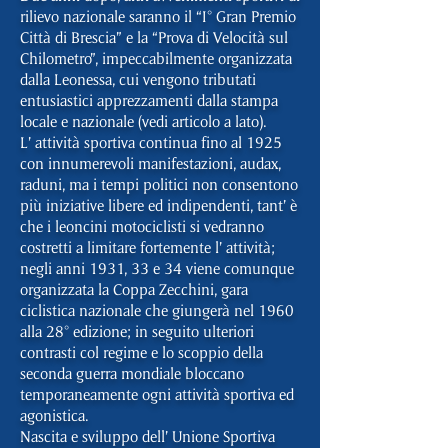
rilievo nazionale saranno il “I° Gran Premio
Città di Brescia” e la “Prova di Velocità sul
Chilometro”, impeccabilmente organizzata
dalla Leonessa, cui vengono tributati
entusiastici apprezzamenti dalla stampa
locale e nazionale (vedi articolo a lato).
L’ attività sportiva continua fino al 1925
con innumerevoli manifestazioni, audax,
raduni, ma i tempi politici non consentono
più iniziative libere ed indipendenti, tant’ è
che i leoncini motociclisti si vedranno
costretti a limitare fortemente l’ attività;
negli anni 1931, 33 e 34 viene comunque
organizzata la Coppa Zecchini, gara
ciclistica nazionale che giungerà nel 1960
alla 28° edizione; in seguito ulteriori
contrasti col regime e lo scoppio della
seconda guerra mondiale bloccano
temporaneamente ogni attività sportiva ed
agonistica.
Nascita e sviluppo dell’ Unione Sportiva