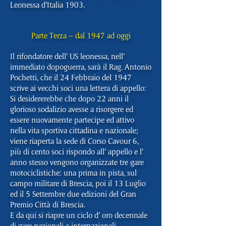
Leonessa d’Italia 1903.
Parte Terza – dal 1947 ad oggi
Il rifondatore dell’ US leonessa, nell’
immediato dopoguerra, sarà il Rag. Antonio
Pochetti, che il 24 Febbraio del 1947
scrive ai vecchi soci una lettera di appello:
Si desidererebbe che dopo 22 anni il
glorioso sodalizio avesse a risorgere ed
essere nuovamente partecipe ed attivo
nella vita sportiva cittadina e nazionale;
viene riaperta la sede di Corso Cavour 6,
più di cento soci rispondo all’ appello e l’
anno stesso vengono organizzate tre gare
motociclistiche: una prima in pista, sul
campo militare di Brescia, poi il 13 Luglio
ed il 5 Settembre due edizioni del Gran
Premio Città di Brescia.
E da qui si riapre un ciclo d’ oro decennale
di gare nazionali e internazionali,