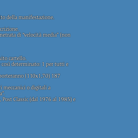
ito della manifestazione.
crizione.
metrata di “velocità media” (non
ito cartello.
così determinato: 1 per tutti e
omporteranno (110x1,70) 187
 meccanici o digitali a
a”.
 Post Classic (dal 1976 al 1985) e