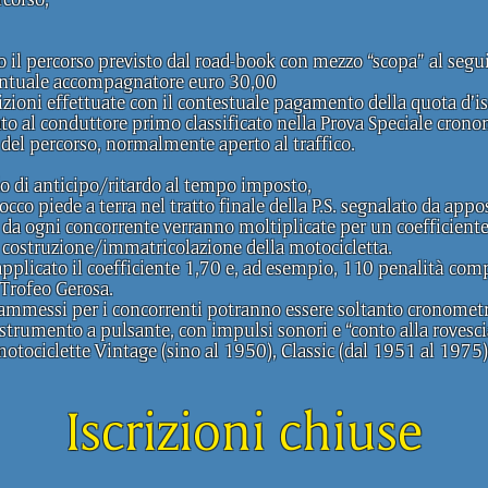
 il percorso previsto dal road-book con mezzo “scopa” al segu
ventuale accompagnatore euro 30,00
zioni effettuate con il contestuale pagamento della quota d’is
o al conduttore primo classificato nella Prova Speciale crono
del percorso, normalmente aperto al traffico.
o di anticipo/ritardo al tempo imposto,
cco piede a terra nel tratto finale della P.S. segnalato da appos
 da ogni concorrente verranno moltiplicate per un coefficiente 
 costruzione/immatricolazione della motocicletta.
applicato il coefficiente 1,70 e, ad esempio, 110 penalità c
 Trofeo Gerosa.
ammessi per i concorrenti potranno essere soltanto cronometri
 strumento a pulsante, con impulsi sonori e “conto alla rovesci
tociclette Vintage (sino al 1950), Classic (dal 1951 al 1975),
Iscrizioni chiuse