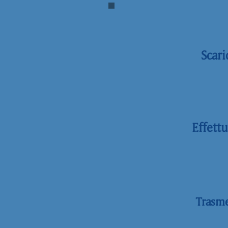
Scari
Effett
Trasme