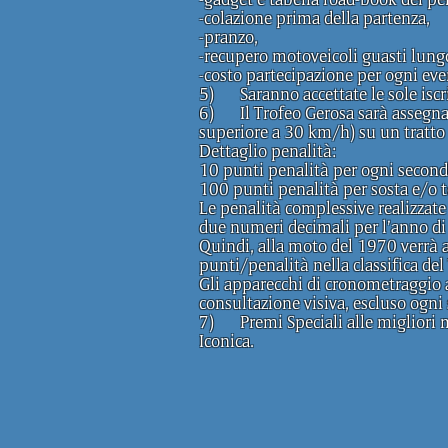
-colazione prima della partenza,
-pranzo,
-recupero motoveicoli guasti lungo
-costo partecipazione per ogni e
5) Saranno accettate le sole iscri
6) Il Trofeo Gerosa sarà assegnat
superiore a 30 km/h) su un tratto 
Dettaglio penalità:
10 punti penalità per ogni second
100 punti penalità per sosta e/o to
Le penalità complessive realizzate
due numeri decimali per l’anno di
Quindi, alla moto del 1970 verrà 
punti/penalità nella classifica del
Gli apparecchi di cronometraggio 
consultazione visiva, escluso ogni
7) Premi Speciali alle migliori mo
Iconica.