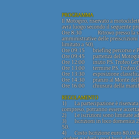
PROGRAMMA
Il Motogiro, riservato a motocicle
avrà luogo secondo il seguente 
Ore 8:30 Ritrovo presso la sede 
amministrative delle preiscrizioni 
limitato a 50).
Ore 09:15 briefing percorso e P.
Ore 09:45 partenza del Motogiro 
Ore 12:00 inizio P.S. Trofeo Ger
Ore 13:00 termine P.S. Trofeo
Ore 13:30 esposizione classific
Ore 14:30 pranzo al Monte del
Ore 16:00 chiusura della manif
REGOLAMENTO
1) La partecipazione è riservata a
compreso, potranno essere accettati
2) Le iscrizioni sono limitate ad
3) Iscrizioni in loco domenica 21
50.
4) Costo Iscrizione euro 80,00 
-gadget e tabella road-book del pe