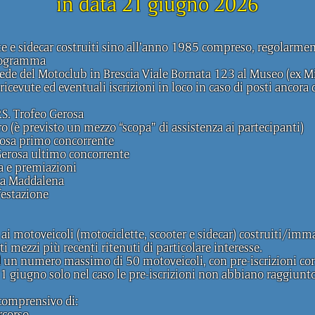
in data 21 giugno 2026
tte e sidecar costruiti sino all’anno 1985 compreso, regolarmen
programma
del Motoclub in Brescia Viale Bornata 123 al Museo (ex Mill
ricevute ed eventuali iscrizioni in loco in caso di posti ancora 
S. Trofeo Gerosa
(è previsto un mezzo “scopa” di assistenza ai partecipanti)
osa primo concorrente
 Gerosa ultimo concorrente
a e premiazioni
la Maddalena
estazione
i motoveicoli (motociclette, scooter e sidecar) costruiti/imma
 mezzi più recenti ritenuti di particolare interesse.
 un numero massimo di 50 motoveicoli, con pre-iscrizioni con
 giugno solo nel caso le pre-iscrizioni non abbiano raggiun
comprensivo di:
rcorso,